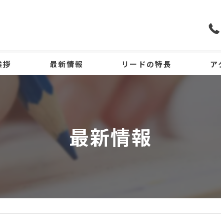
挨拶
最新情報
リードの特長
ア
小学生
中学生
最新情報
高校生
個別指導
不登校