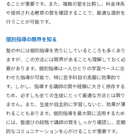
学習習慣を身につけるための日々の工夫
ることが重要です。また、複数の塾を比較し、料金体系
塾の固定観念を打破する新しい視点
や提供される教育の質を確認することで、最適な選択を
行うことが可能です。
塾以外の学び場を見つける
多様な教育方法を探る
個別指導の限界を知る
学び方を選択する自由
塾の中には個別指導を売りにしているところも多くあり
子供の個性に合わせた教育
ますが、この方法には限界があることも理解しておく必
学校教育とのバランスを考える
要があります。個別指導は一人ひとりの学習ペースに合
新しい学習法を試す価値
わせた指導が可能で、特に苦手科目の克服に効果的で
塾を選ぶ前に考慮すべきデメリット
す。しかし、指導する講師の質や経験に大きく依存する
通塾による交通費と時間の消耗
ため、必ずしも全ての生徒にとって最適な方法とは限り
過度な期待によるプレッシャー
ません。また、生徒が自主的に学習しないと、効果が薄
れることもあります。個別指導を最大限に活用するため
学習効果を得るための条件
には、塾選びの段階で講師の質をしっかり確認し、定期
個性を尊重した塾の選び方
的なコミュニケーションを心がけることが重要です。
塾と家庭学習のバランスの取り方