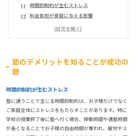
時間的制約が生むストレス
料金負担が家庭に与える影響
個別指導の限界を知る
塾のカリキュラムが適合しない場合
親子のコミュニケーションへの影響
塾選びで失敗しないためのポイント
塾のデメリットを知ることが成功の
塾がもたらす意外な負担とその影響
鍵
学校と塾、二重の宿題のプレッシャー
週末の自由時間減少による疲労
時間的制約が生むストレス
塾で得る人間関係の悩み
塾に通うことで生じる時間的制約は、お子様だけでなく
家庭学習時間の不足がもたらす弊害
ご家庭全体にストレスをもたらすことがあります。特に
模試結果に左右される精神的負担
学校の授業終了後に塾へ行く場合、移動時間や通塾時間
が長くなることでお子様の自由時間が奪われ、疲労やス
塾のスケジュールが家庭生活に与える影響