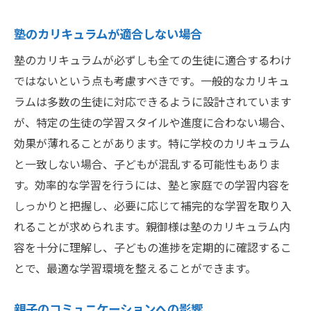
子供の意欲を引き出す環境作り
塾のカリキュラムが適合しない場合
塾か自宅学習か選択に迷った時のヒント
塾のカリキュラムが必ずしも全ての生徒に適合するわけ
両親の視点から見る学習環境の選び方
ではないという点も考慮すべきです。一般的なカリキュ
子供の意見を尊重することの重要性
ラムは多数の生徒に対応できるように設計されています
試したい学習方法を一度体験してみる
が、特定の生徒の学習スタイルや進度に合わない場合、
学費と効果のバランスを考える
効果が薄れることがあります。特に学校のカリキュラム
と一致しない場合、子どもが混乱する可能性もありま
長期的な視点で見守る教育方針
す。効率的な学習を行うには、塾と家庭での学習内容を
目的に応じた柔軟な選択の仕方
しっかりと把握し、必要に応じて補完的な学習を取り入
塾が子供の成長に与える影響を再考
れることが求められます。親御様は塾のカリキュラム内
学びの楽しさを感じる瞬間を大切に
容を十分に理解し、子どもの進捗を定期的に確認するこ
塾と学校での学びの違い
とで、最適な学習環境を整えることができます。
社会性を育む場としての役割
個別指導と集団指導の影響
親子のコミュニケーションへの影響