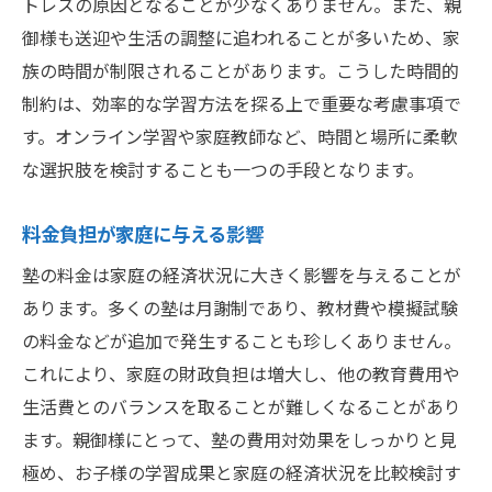
トレスの原因となることが少なくありません。また、親
塾と効率的学習法どちらが子供に合うか
御様も送迎や生活の調整に追われることが多いため、家
自宅学習のメリットとデメリット
族の時間が制限されることがあります。こうした時間的
自主学習で伸ばす自己管理能力
制約は、効率的な学習方法を探る上で重要な考慮事項で
デジタル教材を活用した効率学習
す。オンライン学習や家庭教師など、時間と場所に柔軟
個々のペースに合わせた学び方
な選択肢を検討することも一つの手段となります。
親のサポートが持つ大きな役割
料金負担が家庭に与える影響
時間と費用を見直す効果的な学習法
塾に頼りすぎない学びの大切さ
塾の料金は家庭の経済状況に大きく影響を与えることが
あります。多くの塾は月謝制であり、教材費や模擬試験
自発的学習の重要性を再確認
の料金などが追加で発生することも珍しくありません。
学校での授業を最大限に活用する方法
これにより、家庭の財政負担は増大し、他の教育費用や
図書館やオンラインリソースの活用法
生活費とのバランスを取ることが難しくなることがあり
能動的な学びが育む問題解決能力
ます。親御様にとって、塾の費用対効果をしっかりと見
学習の目的を自分で設定する意義
極め、お子様の学習成果と家庭の経済状況を比較検討す