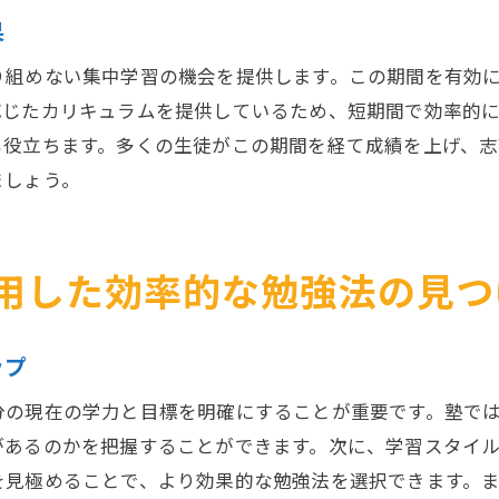
塾の選び方が学習成果に与える影響
果
夏休み講習で得られる成績向上の実例
り組めない集中学習の機会を提供します。この期間を有効
塾の夏休み講習で学力を伸ばすための成功体験を紹介
応じたカリキュラムを提供しているため、短期間で効率的
実際に成績が向上した成功事例の紹介
も役立ちます。多くの生徒がこの期間を経て成績を上げ、志
夏休み講習での学びを最大限に活かす方法
ましょう。
成績向上を実感した生徒の声
塾の講習で成功した経験を共有
用した効率的な勉強法の見つ
実績ある塾の講習内容の秘密
夏休み講習を通じた成績向上事例の考察
ップ
塾の選び方がカギ！夏休み講習で最大の学習効果を得る
分の現在の学力と目標を明確にすることが重要です。塾で
自分に合った塾を見つけるためのヒント
があるのかを把握することができます。次に、学習スタイ
塾の夏講習を最大限に活用するための戦略
を見極めることで、より効果的な勉強法を選択できます。
塾選びで学習効率を高める方法