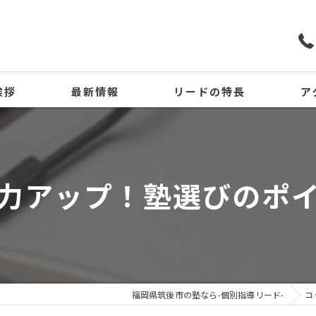
挨拶
最新情報
リードの特長
ア
小学生
中学生
力アップ！塾選びのポ
高校生
個別指導
不登校
福岡県筑後市の塾なら-個別指導リード-
コ