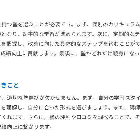
夏休み講習での学びを次のステップに繋げる方法
夏休み講習を通じた塾の選び方が将来に与える影響
を持つ塾を選ぶことが必要です。まず、個別のカリキュラ
未来を左右する塾選びの重要性
能となり、効率的な学習が進められます。次に、定期的な
塾の夏休み講習が進路に与える影響
点を把握し、改善に向けた具体的なステップを踏むことが
将来を見据えた塾選びの戦略
の成績向上に貢献します。最後に、塾がどれだけ親身にな
夏休み中の取り組みが進路選択にどう影響するか
成績向上が未来の選択肢を広げる理由
親が知っておくべき塾選びと将来の関係
べきこと
夏休みを利用した塾選びと成績向上の秘訣を徹底解説
は、適切な塾選びが欠かせません。まず、自分の学習スタ
夏休み講習で成績向上を狙うための準備
いを理解し、自分に合った形式を選びましょう。また、講
塾選びと成績向上に直結する要因とは
てくれます。さらに、塾の評判や口コミを調べることで、
親が知っておくべき選び方と成績の相関
成績向上に繋がります。
効率的な学習方法で成績を上げる秘訣