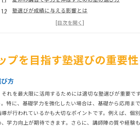
塾選びが成績に与える影響とは
夏休み講習を有効に活用するための塾選びのポイン
成績アップを実現する塾の特徴
塾選びで失敗しないために知っておくべきこと
夏休み講習で期待できる成績向上の効果
ップを目指す塾選びの重要性
塾の夏休み講習を活用した効率的な勉強法の見つけ方
効率的な勉強法を見つけるためのステップ
選び方
夏休み講習で学力を最大化するための戦略
、それを最大限に活用するためには適切な塾選びが重要で
塾の講習を活用した学習計画の立て方
う。特に、基礎学力を強化したい場合は、基礎から応用ま
夏休み中に習得したいスキルと知識
指導が行われているかも大切なポイントです。例えば、個
塾のサポートを受けながら自分に合った勉強法を探
め、学力向上が期待できます。さらに、講師陣の質や経験
効率的な時間管理で夏休み講習を充実させる方法