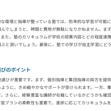
失敗しない塾選びのコツと夏休み講習での学力向上法
理想の塾を選ぶためのチェックポイント
夏休み講習で成果を上げるための学び方
切な環境と指導が整っている塾では、効率的な学習が可能に
評判の良い塾の特徴と選び方
選んでしまうと、時間と費用が無駄になりかねません。ま
塾選びで注意すべき落とし穴
。また、塾のカリキュラムが学校の授業内容とどの程度連
選ぶと良いでしょう。最後に、塾での学びが自主学習にど
学力向上に効果的な夏休み講習の活用法
塾の選び方が成績に与える影響を理解する
効果的な塾の夏休み講習で学力を最大限に伸ばす方法
選びのポイント
塾の夏休み講習を成功に導くための秘訣
学力を飛躍的に向上させる講習の活用法
塾選びが重要です。まず、個別指導と集団指導の両方を提
るように、きめ細やかなサポートが受けられます。一方、
成績向上に直結する塾の選び方
す。さらに、経験豊富な講師が在籍しているかどうかも確
夏休み中に学力を伸ばすための効果的なアプローチ
学習プランの柔軟性も重要で、進捗に応じてカリキュラム
塾講師から学ぶ成功体験とコツ