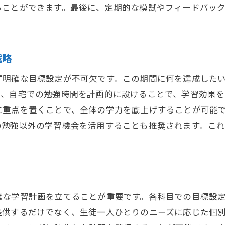
ることができます。最後に、定期的な模試やフィードバッ
夏休み講習で得た知識をどう活かすか
親子で考える理想の塾選び
夏休み講習での成果を長期的に保つための方法
戦略
ず明確な目標設定が不可欠です。この期間に何を達成した
つ、自宅での勉強時間を計画的に設けることで、学習効果を
に重点を置くことで、全体の学力を底上げすることが可能
の勉強以外の学習機会を活用することも推奨されます。こ
確な学習計画を立てることが重要です。各科目での目標設
提供するだけでなく、生徒一人ひとりのニーズに応じた個