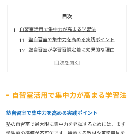
目次
自習室活用で集中力が高まる学習法
塾自習室で集中力を高める実践ポイント
塾自習室が学習習慣定着に効果的な理由
誘惑が少ない塾自習室の環境活用術
塾自習室目当ての利用で成績アップを狙う
塾自習室での勉強効率を最大化する方法
塾の自習室なら誘惑を断ち切れる理由
自習室活用で集中力が高まる学習法
塾自習室が集中できる環境を作る仕組み
塾の自習室で誘惑を遠ざけるコツとは
塾自習室で集中力を高める実践ポイント
自宅と比較した塾自習室のメリット分析
塾の自習室で最大限に集中力を発揮するためには、まず
塾自習室行きづらいと感じる時の対策法
学習前の準備が不可欠です。持参する教材や筆記用具を