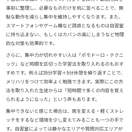
塾自習室目当ての利用者が増える理由
事前に整理し、必要なものだけを机に並べることで、無
駄な動作を減らし集中を維持しやすくなります。また、
効果的な塾自習室の利用術を徹底解説
スマートフォンやゲーム機など誘惑となるものは自習室
塾自習室で毎日勉強を続けるコツ
に持ち込まない、もしくはカバンの奥にしまうなど物理
塾自習室の席確保術と混雑対策ポイント
的な対策も効果的です。
塾自習室 集中できない時の工夫方法
さらに、集中力が切れやすい人は「ポモドーロ・テクニ
塾自習室 何時まで活用できるか確認しよう
ック」など時間を区切った学習法を取り入れるのもおす
塾自習室のみ利用する場合の注意点を解説
すめです。例えば25分学習＋5分休憩を繰り返すことで、
学習効率を上げる自習室の工夫とは
メリハリをつけて効率よく勉強できます。実際にこの方
塾自習室で学習効率を上げるレイアウト術
法を取り入れた生徒からは「短時間で多くの内容を覚え
塾自習室での持ち物やタイムマネジメント
られるようになった」という声もあります。
塾自習室 イヤホン活用のメリットと注意点
集中できないと感じた場合は、席を変える・軽くストレ
塾自習室 うるさい時の対策と集中法
ッチをするなど環境を少し変えてみることも一つの手で
塾自習室で自分だけの学習空間を作る工夫
す。自習室によっては静かなエリアや質問対応エリアが