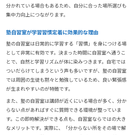
塾の自習室だけ利用する際の注意点
分かれている場合もあるため、自分に合った場所選びも
集中力向上につながります。
塾自習室だけ利用する場合の心構え
塾自習室のみ利用時のサポート体制を確認
塾自習室が学習習慣定着に効果的な理由
塾自習室だけだと質問対応が限定的な理由
塾の自習室は日常的に学習する「習慣」を身につける場
塾自習室のみの利用で自己管理力を高める
として非常に有効です。決まった時間に自習室へ通うこ
塾自習室だけ使う人が気を付けるべきこと
とで、自然と学習リズムが体に染みつきます。自宅では
質問対応が限定的な自習室のデメリット
ついだらけてしまうという声も多いですが、塾の自習室
塾自習室で質問がしづらい時の対処法
では周囲の生徒も黙々と勉強しているため、良い緊張感
塾自習室のみ利用で生じる不安と解消策
が生まれやすいのが特徴です。
塾自習室で講師がいない時の学習方法
また、塾の自習室は講師が近くにいる場合が多く、分か
塾自習室だけ利用のデメリットを知ろう
らない点があればすぐに質問できる環境が整っていま
塾自習室活用時に質問機会を増やす工夫
す。この即時解決ができる点も、自習室ならではの大き
なメリットです。実際に、「分からない所をその場で解