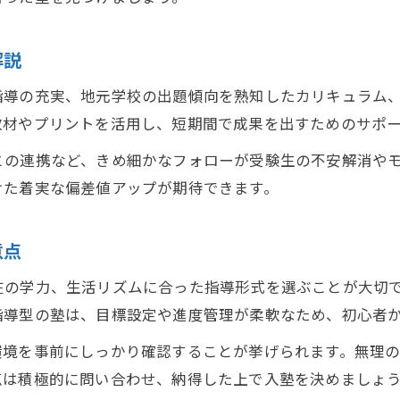
生徒一人ひとりに合った塾指導の効果
個別指導塾のカリキュラムで学力を強化
解説
塾のきめ細かなサポートで成績アップ
指導の充実、地元学校の出題傾向を熟知したカリキュラム
個別指導塾の講師による的確な学習管理
教材やプリントを活用し、短期間で成果を出すためのサポ
塾と家庭学習で偏差値アップを目指す方法
との連携など、きめ細かなフォローが受験生の不安解消や
塾と家庭学習の組み合わせが偏差値向上の鍵
けた着実な偏差値アップが期待できます。
塾の学習内容を家庭で活かす方法とコツ
塾の課題を活用した効率的な家庭学習術
意点
家庭学習で塾の成果を最大化するポイント
在の学力、生活リズムに合った指導形式を選ぶことが大切
塾と家庭で役割分担する学習計画の立て方
指導型の塾は、目標設定や進度管理が柔軟なため、初心者
環境を事前にしっかり確認することが挙げられます。無理
点は積極的に問い合わせ、納得した上で入塾を決めましょ