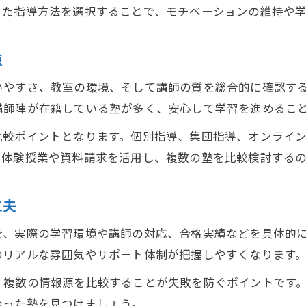
地元で評価される塾の選び方と偏差値対策
った指導方法を選択することで、モチベーションの維持や
筑後市や小倉南区の塾情報を比較する利点
塾の体験授業で自分に合う環境を見極める
点
口コミを活かした塾選びの最新トレンド
いやすさ、教室の環境、そして講師の質を総合的に確認す
塾選びが受験対策や偏差値向上に与える効果
講師陣が在籍している塾が多く、安心して学習を進めるこ
合格を目指すなら塾の活用が鍵に
比較ポイントとなります。個別指導、集団指導、オンライ
塾を活用した受験対策が偏差値に効く理由
。体験授業や資料請求を活用し、複数の塾を比較検討する
個別指導塾が成績アップに強いメリット
塾の模試や定期テスト対策の活かし方
工夫
合格実績のある塾が選ばれるポイントとは
で、実際の学習環境や講師の対応、合格実績などを具体的
塾のサポート体制が合格可能性を高める秘訣
のリアルな雰囲気やサポート体制が把握しやすくなります
成績アップを実現する個別指導塾の実力
、複数の情報源を比較することが失敗を防ぐポイントです
個別指導塾で偏差値が伸びる理由を解説
合った塾を見つけましょう。