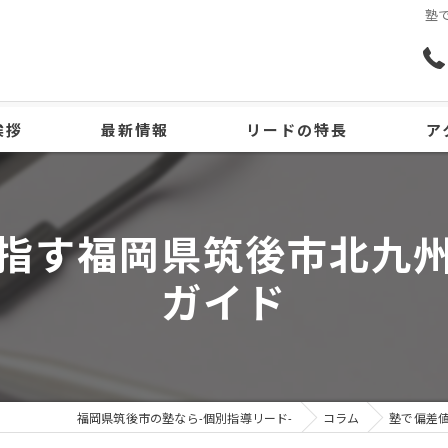
塾
挨拶
最新情報
リードの特長
ア
小学生
指す福岡県筑後市北九
中学生
ガイド
高校生
個別指導
不登校
福岡県筑後市の塾なら-個別指導リード-
コラム
塾で偏差