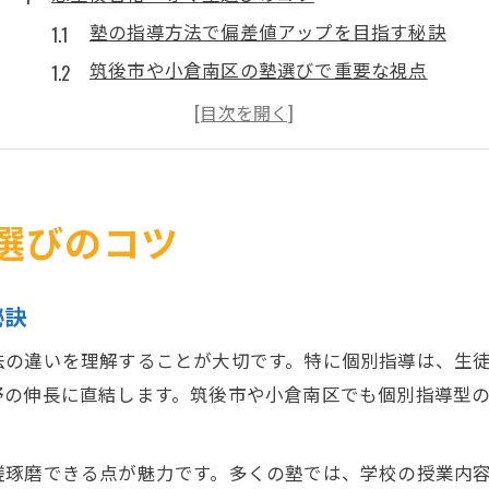
塾の指導方法で偏差値アップを目指す秘訣
筑後市や小倉南区の塾選びで重要な視点
塾の口コミや評判を活かした選び方の工夫
偏差値向上に直結する塾の特徴を徹底解説
自分に合う塾を見極めるポイントと注意点
偏差値向上に役立つ学習習慣づくり
選びのコツ
塾で身につく効果的な学習習慣の作り方
継続できる学習リズムが偏差値に与える影響
秘訣
塾と家庭学習のバランスで実力を伸ばす秘訣
法の違いを理解することが大切です。特に個別指導は、生
志望校合格に向けた計画的な学習の始め方
野の伸長に直結します。筑後市や小倉南区でも個別指導型
塾の宿題を活かした偏差値アップの工夫
筑後市や小倉南区で塾を探すなら
磋琢磨できる点が魅力です。多くの塾では、学校の授業内