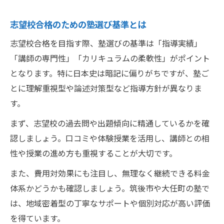
日本史に強い人気塾の見極めポイント
塾探しで失敗しないチェックリスト
志望校合格のための塾選び基準とは
自分に合う塾を見極めるためのポイント集
志望校合格を目指す際、塾選びの基準は「指導実績」
塾を選ぶ際の日本史学習チェック項目
「講師の専門性」「カリキュラムの柔軟性」がポイント
個別指導と集団指導の違いと選び方
となります。特に日本史は暗記に偏りがちですが、塾ご
とに理解重視型や論述対策型など指導方針が異なりま
日本史が伸びる塾の指導スタイルとは
す。
塾選びで注目したい講師の専門性
まず、志望校の過去問や出題傾向に精通しているかを確
カリキュラムで知る日本史対策の質
認しましょう。口コミや体験授業を活用し、講師との相
個別指導で広がる日本史学習の新たな可能性
性や授業の進め方も重視することが大切です。
個別指導塾で日本史力が伸びる理由
また、費用対効果にも注目し、無理なく継続できる料金
苦手単元も塾の個別対応で克服できる
体系かどうかも確認しましょう。筑後市や大任町の塾で
日本史に特化した塾の個別支援とは
は、地域密着型の丁寧なサポートや個別対応が高い評価
塾の個別指導が生徒にもたらす効果
を得ています。