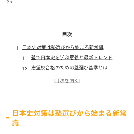
す。
目次
日本史対策は塾選びから始まる新常識
塾で日本史を学ぶ意義と最新トレンド
志望校合格のための塾選び基準とは
日本史に強い塾の共通点と特徴を解説
地域密着型塾が日本史対策に強い理由
塾の日本史対策で学力が伸びる仕組み
効率的な受験準備に塾活用をすすめる理由
日本史対策は塾選びから始まる新常
塾活用で日本史の理解が深まる仕組み
識
受験勉強で塾が果たす役割を徹底分析