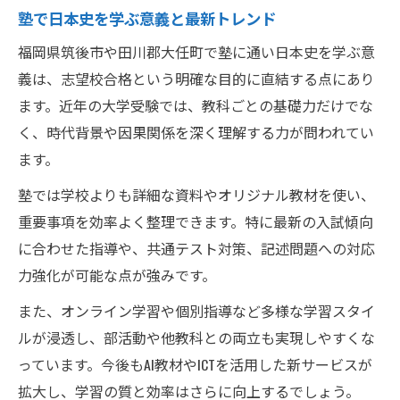
塾利用で学習効率が上がる具体的理由
塾で日本史を学ぶ意義と最新トレンド
日本史の苦手克服に塾が有効な理由
福岡県筑後市や田川郡大任町で塾に通い日本史を学ぶ意
塾で受験対策を効率化するポイント集
義は、志望校合格という明確な目的に直結する点にあり
日本史の疑問も解消できる塾の選び方
ます。近年の大学受験では、教科ごとの基礎力だけでな
く、時代背景や因果関係を深く理解する力が問われてい
日本史指導に強い塾を選ぶための視点
ます。
塾で日本史の疑問を解消する方法とは
塾では学校よりも詳細な資料やオリジナル教材を使い、
質問しやすい塾の特徴と見抜き方
重要事項を効率よく整理できます。特に最新の入試傾向
日本史の悩みに寄り添う塾選びの秘訣
に合わせた指導や、共通テスト対策、記述問題への対応
塾選びで重視すべき日本史サポート力
力強化が可能な点が強みです。
筑後市・大任町で最適な塾を探す道しるべ
また、オンライン学習や個別指導など多様な学習スタイ
日本史対策に最適な塾が多い理由とは
ルが浸透し、部活動や他教科との両立も実現しやすくな
塾の特色を知り最適な教室を見つける
っています。今後もAI教材やICTを活用した新サービスが
地元密着塾の日本史サポート体制を解説
拡大し、学習の質と効率はさらに向上するでしょう。