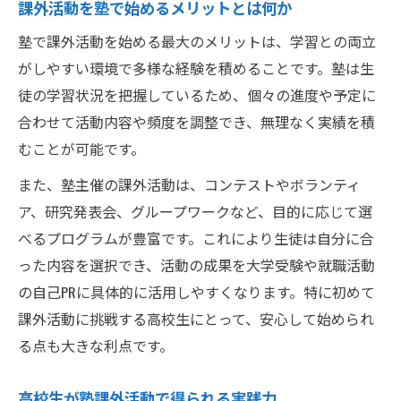
課外活動を塾で始めるメリットとは何か
リーダーシップ経験が就活に強い理由
課外活動で学ぶ対人スキルとプレゼン力
塾で課外活動を始める最大のメリットは、学習との両立
がしやすい環境で多様な経験を積めることです。塾は生
課外活動が大学受験へ与える影響とは
徒の学習状況を把握しているため、個々の進度や予定に
塾課外活動が大学入試評価に及ぼす効果
合わせて活動内容や頻度を調整でき、無理なく実績を積
課外活動の実績がアピール材料になる理由
むことが可能です。
総合型選抜で重視される課外活動とは何か
また、塾主催の課外活動は、コンテストやボランティ
大学受験で有利になる塾活動の選び方
ア、研究発表会、グループワークなど、目的に応じて選
課外活動と学力のバランスを取るコツ
べるプログラムが豊富です。これにより生徒は自分に合
活動の選び方と塾講師の視点を解説
った内容を選択でき、活動の成果を大学受験や就職活動
塾講師が勧める課外活動の選び方の基準
の自己PRに具体的に活用しやすくなります。特に初めて
伸びる塾生に共通する課外活動の特徴
課外活動に挑戦する高校生にとって、安心して始められ
活動選びで意識したい目的や自己分析
る点も大きな利点です。
塾生が失敗しがちな活動の選び方とは
高校生が塾課外活動で得られる実践力