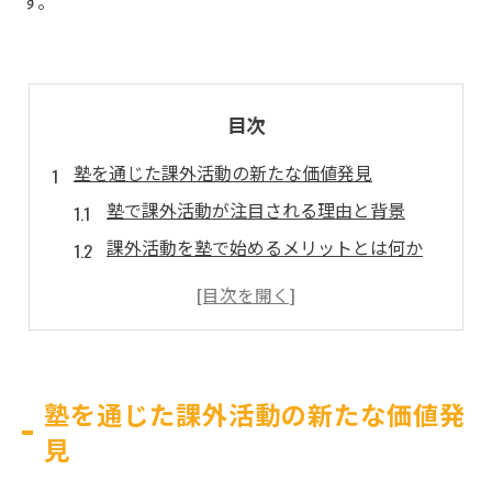
す。
目次
塾を通じた課外活動の新たな価値発見
塾で課外活動が注目される理由と背景
課外活動を塾で始めるメリットとは何か
高校生が塾課外活動で得られる実践力
塾課外活動が大学受験に与える新たな価値
塾における課外活動事例の紹介と解説
課外活動とは何か塾生が知るべき基礎
塾を通じた課外活動の新たな価値発
塾における課外活動の定義と特徴
見
課外活動と学校行事やゼミの違いを解説